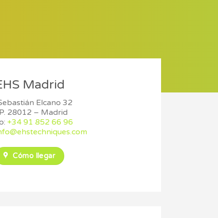
EHS Madrid
Sebastián Elcano 32
P. 28012 – Madrid
o:
+34 91 852 66 96
nfo@ehstechniques.com
Cómo llegar