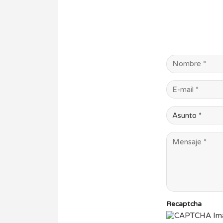
Por favor, deja e
Recaptcha