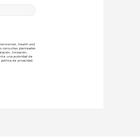
ironmental, Health and
as consultas planteadas
ación, limitación,
ante una autoridad de
política de privacidad.