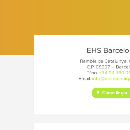
EHS Barcelo
Rambla de Catalunya, 
C.P. 08007 – Barce
Tfno:
+34 93 380 0
Email:
info@ehstechniq
Cómo llegar