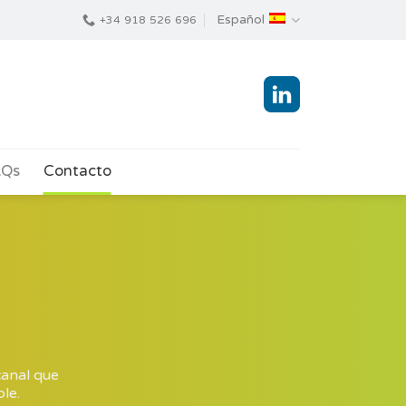
Español
+34 918 526 696
AQs
Contacto
canal que
le.