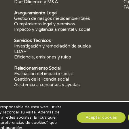
Due Diligence y M&A
Co
FA
Aseguramiento Legal
Gestión de riesgos medioambientales
Cumplimiento legal y permisos
Impacto y vigilancia ambiental y social
Servicios Técnicos
Investigación y remediación de suelos
LDAR
Eficiencia, emisiones y ruido
Relacionamiento Social
Evaluación del impacto social
Gestión de la licencia social
Asistencia a concursos y ayudas
responsable de esta web, utiliza
y recordar su visita. Además de
a redes sociales. En cualquier
Aceptar cookies
POLÍTICA DE PRIVACIDAD
POLÍTICA DE COOKIES
AVISO LEGAL
preferencias de cookies”, que
Copyright 2026 ©
EHS Techniques
onfiguración.