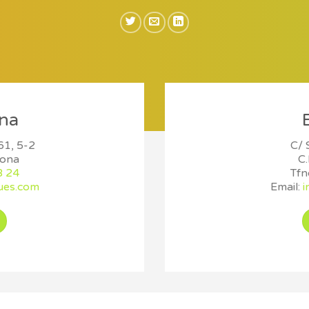
na
61, 5-2
C/ 
lona
C.
8 24
Tfn
ues.com
Email:
i