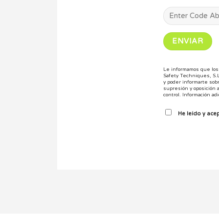
Le informamos que los 
Safety Techniques, S.
y poder informarte sob
supresión y oposición 
control.
Información adic
He leído y ace