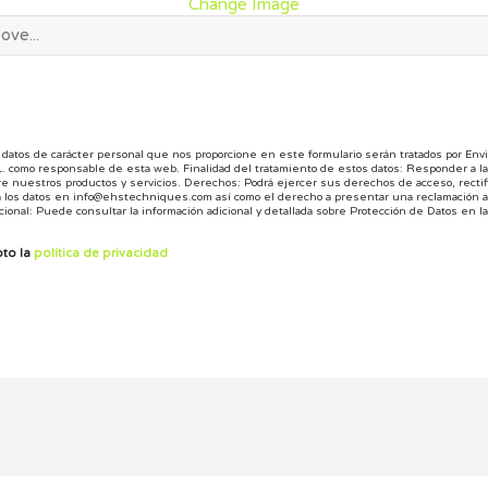
Change Image
datos de carácter personal que nos proporcione en este formulario serán tratados por Env
L. como responsable de esta web.
Finalidad del tratamiento de estos datos: Responder a l
re nuestros productos y servicios.
Derechos: Podrá ejercer sus derechos de acceso, rectific
a los datos en info@ehstechniques.com así como el derecho a presentar una reclamación 
ional: Puede consultar la información adicional y detallada sobre Protección de Datos en la 
pto la
política de privacidad