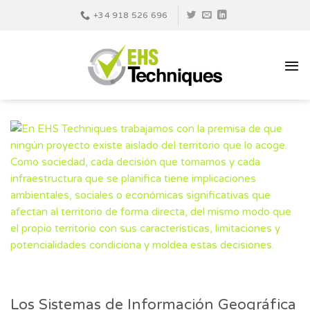
Skip
+34 918 526 696
to
content
Los Sistemas de Información Geográfica