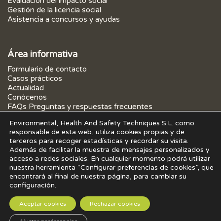
Evaluación del impacto social
Gestión de la licencia social
Asistencia a concursos y ayudas
Área informativa
Formulario de contacto
Casos prácticos
Actualidad
Conócenos
FAQs Preguntas y respuestas frecuentes
Environmental, Health And Safety Techniques S.L. como
responsable de esta web, utiliza cookies propias y de
terceros para recoger estadísticas y recordar su visita.
Además de facilitar la muestra de mensajes personalizados y
acceso a redes sociales. En cualquier momento podrá utilizar
POLÍTICA DE PRIVACIDAD
POLÍTICA DE COOKIES
AVISO LEGAL
nuestra herramienta “Configurar preferencias de cookies”, que
encontrará al final de nuestra página, para cambiar su
Copyright 2026 ©
EHS Techniques
configuración.
Aceptar cookies
Rechazar cookies